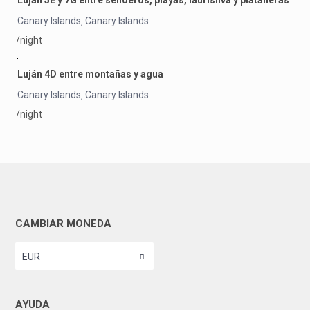
Luján 5E y 7G entre senderos, playas, laurisilva y plataneras
Canary Islands
Canary Islands
,
/night
Luján 4D entre montañas y agua
Canary Islands
Canary Islands
,
/night
CAMBIAR MONEDA
EUR
AYUDA