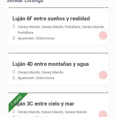
Similar Listings
/night
Luján 6F entre sueños y realidad
Canary Islands, Canary Islands
,
Puntallana
,
Canary Islands
,
Puntallana
Apartment
/
Entire home
/night
Luján 4D entre montañas y agua
Canary Islands
,
Canary Islands
Apartment
/
Entire home
/night
featured
Luján 3C entre cielo y mar
Canary Islands, Canary Islands
,
Canary Islands