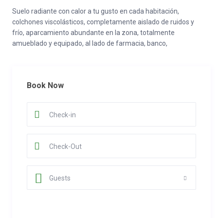
Suelo radiante con calor a tu gusto en cada habitación,
colchones viscolásticos, completamente aislado de ruidos y
frío, aparcamiento abundante en la zona, totalmente
amueblado y equipado, al lado de farmacia, banco,
supermercado, colegio, biblioteca, centro médico, bus…en un
pueblo tranquilo a escasos minutos de la capital, puerto y
aeropuerto…donde puedes disfrutar de los mejores parajes
Book Now
naturales de la isla ( Playa de Nogales, Cubo de La Galga,
Marcos y Cordero, Los Tilos,…..)
El espacio
Capacidad de alojar a un grupo o una familia grande y sentirse
como en su propia casa
Otros aspectos destacables
VIVIENDA A ESTRENAR, EN EDIFICIO MODERNO CON
ACCESIBILIDAD, PARA TODOS AISLADO DE RUIDO Y CON
Guests
CALOR QUE ELIJAS POR HABITACIONES Y EN UN ENTORNO
CON TODOS LOS SERVICIOS, A 20 METROS DE TAXI,
AUTOBUS, CERCA DE PUERTO, AEROPUERTO, CAPITAL DE
ISLA … ideal para salir a caminar por hermosos senderos así