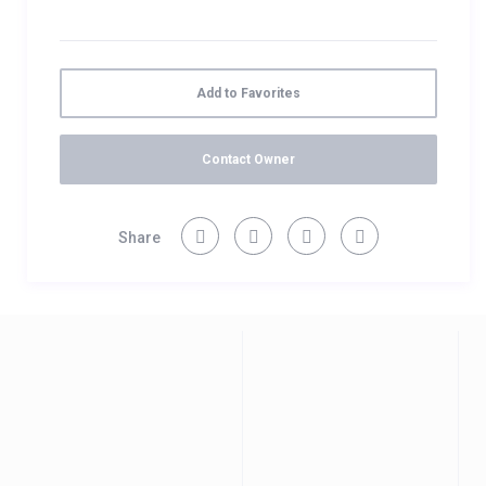
como para salidas a toda la isla
Número de licencia
vv-38-5-000-1203 / vv-38-5-0001205
Add to Favorites
Contact Owner
Share