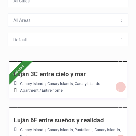
All Cities
All Areas
Default
/night
featured
Luján 3C entre cielo y mar
Canary Islands, Canary Islands
,
Canary Islands
Apartment
/
Entire home
/night
Luján 6F entre sueños y realidad
Canary Islands, Canary Islands
,
Puntallana
,
Canary Islands
,