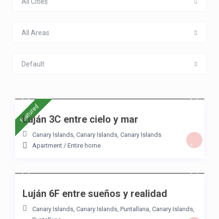
All Cities
All Areas
Default
/night
featured
Luján 3C entre cielo y mar
Canary Islands, Canary Islands
,
Canary Islands
Apartment
/
Entire home
/night
Luján 6F entre sueños y realidad
Canary Islands, Canary Islands
,
Puntallana
,
Canary Islands
,