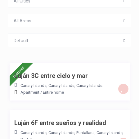
All Cities
All Areas
Default
/night
featured
Luján 3C entre cielo y mar
Canary Islands, Canary Islands
,
Canary Islands
Apartment
/
Entire home
/night
Luján 6F entre sueños y realidad
Canary Islands, Canary Islands
,
Puntallana
,
Canary Islands
,