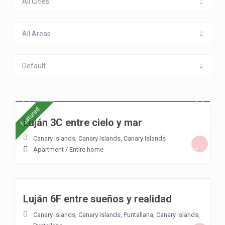
All Cities
All Areas
Default
/night
featured
Luján 3C entre cielo y mar
Canary Islands, Canary Islands
,
Canary Islands
Apartment
/
Entire home
/night
Luján 6F entre sueños y realidad
Canary Islands, Canary Islands
,
Puntallana
,
Canary Islands
,