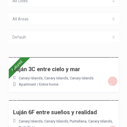
All Cities
All Areas
Default
/night
featured
Luján 3C entre cielo y mar
Canary Islands, Canary Islands
,
Canary Islands
Apartment
/
Entire home
/night
Luján 6F entre sueños y realidad
Canary Islands, Canary Islands
,
Puntallana
,
Canary Islands
,