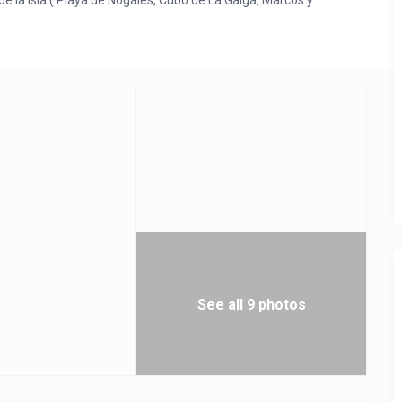
e la isla ( Playa de Nogales, Cubo de La Galga, Marcos y
os servicios (farmacia, supermercado, centro médico, colegio,
capital de la isla y al puerto y aeropuerto
 muy tranquila, el lugar donde está ubicada la vivienda es ideal
See all 9 photos