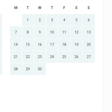
M
T
W
T
F
S
S
1
2
3
4
5
6
7
8
9
10
11
12
13
14
15
16
17
18
19
20
21
22
23
24
25
26
27
28
29
30